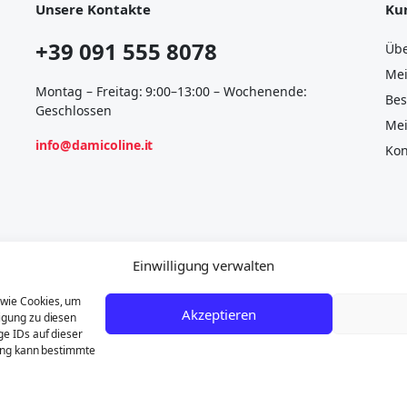
Unsere Kontakte
Ku
+39 091 555 8078
Übe
Mei
Montag – Freitag: 9:00–13:00 – Wochenende:
Bes
Geschlossen
Mei
info@damicoline.it
Kon
Einwilligung verwalten
 wie Cookies, um
Akzeptieren
igung zu diesen
) sind Eigentum ihrer jeweiligen Inhaber und werden ausschließl
ge IDs auf dieser
 „Foton“- oder „OEM“-Teile sind Originalprodukte des Herstellers
gung kann bestimmte
Piaggio-Logo versehen.