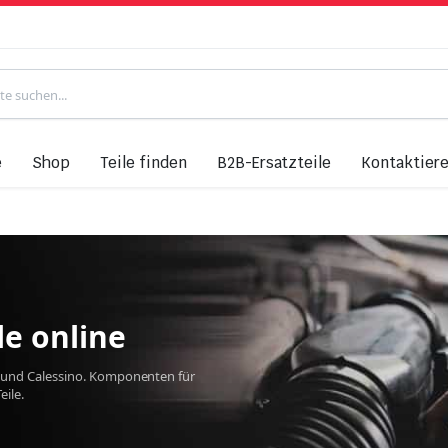
e
Shop
Teile finden
B2B-Ersatzteile
Kontaktiere
le online
pe und Calessino. Komponenten für
ile.