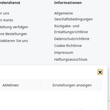
ndendienst
Informationen
r uns
Allgemeine
Geschäftsbedingungen
n Konto
Rückgabe- und
tellung verfolgen
Erstattungsrichtlinie
ne Bestellungen
Datenschutzrichtlinie
taktieren Sie uns
Cookie-Richtlinie
Impressum
Haftungsausschluss
Ablehnen
Einstellungen anzeigen
ich zur Angabe der Teilekompatibilität verwendet. D’AMICO
, kompatibel mit Piaggio-Fahrzeugen, jedoch nicht mit dem