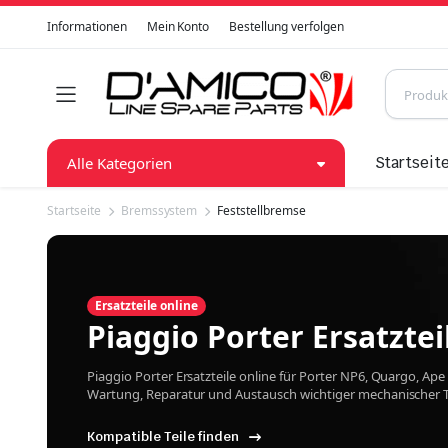
Informationen
Mein Konto
Bestellung verfolgen
Alle Kategorien
Startseit
Startseite
Bremssystem
Feststellbremse
Ersatzteile online
Piaggio Porter Ersatztei
Piaggio Porter Ersatzteile online für Porter NP6, Quargo, A
Wartung, Reparatur und Austausch wichtiger mechanischer Te
Kompatible Teile finden