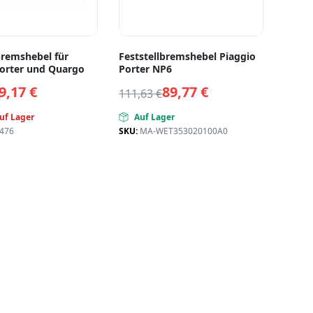
bremshebel für
Feststellbremshebel Piaggio
Porter und Quargo
Porter NP6
9,17
€
89,77
€
111,63
€
uf Lager
Auf Lager
476
SKU:
MA-WET353020100A0