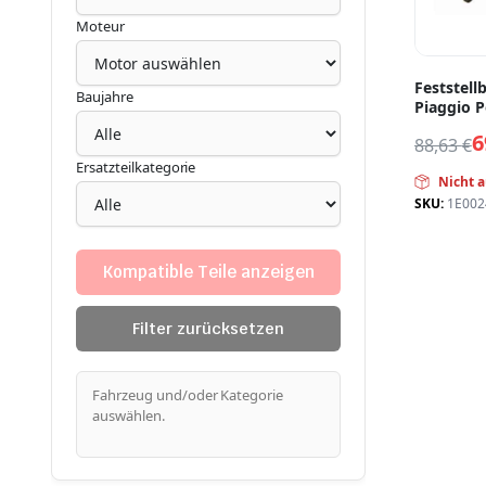
Moteur
Feststell
Baujahre
Piaggio 
6
88,63
€
Ersatzteilkategorie
Nicht a
SKU:
1E002
Kompatible Teile anzeigen
Filter zurücksetzen
Fahrzeug und/oder Kategorie
auswählen.