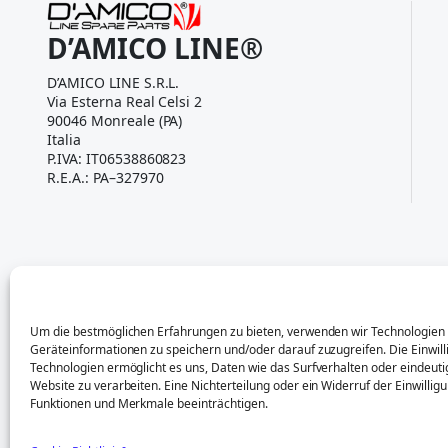
D’AMICO LINE®
D’AMICO LINE S.R.L.
Via Esterna Real Celsi 2
90046 Monreale (PA)
Italia
P.IVA: IT06538860823
R.E.A.: PA–327970
Um die bestmöglichen Erfahrungen zu bieten, verwenden wir Technologien
Geräteinformationen zu speichern und/oder darauf zuzugreifen. Die Einwill
Die genannten Marken (z. B. Piaggio, Porter, Quargo, Ape
Technologien ermöglicht es uns, Daten wie das Surfverhalten oder eindeuti
LINE S.R.L. steht in keiner Verbindung zu Piaggio S.p.A.
Website zu verarbeiten. Eine Nichterteilung oder ein Widerruf der Einwilli
Funktionen und Merkmale beeinträchtigen.