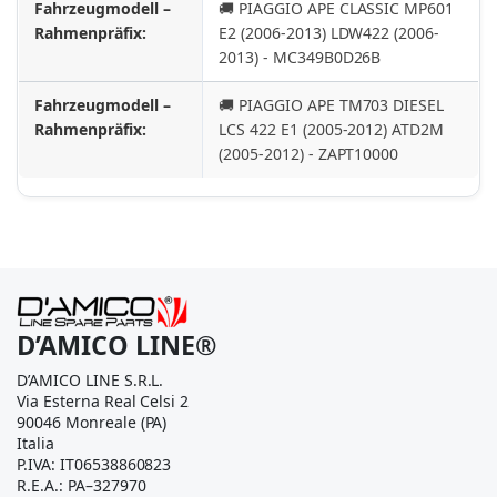
Fahrzeugmodell –
🚚 PIAGGIO APE CLASSIC MP601
Rahmenpräfix:
E2 (2006-2013) LDW422 (2006-
2013) - MC349B0D26B
Fahrzeugmodell –
🚚 PIAGGIO APE TM703 DIESEL
Rahmenpräfix:
LCS 422 E1 (2005-2012) ATD2M
(2005-2012) - ZAPT10000
D’AMICO LINE®
D’AMICO LINE S.R.L.
Via Esterna Real Celsi 2
90046 Monreale (PA)
Italia
P.IVA: IT06538860823
R.E.A.: PA–327970