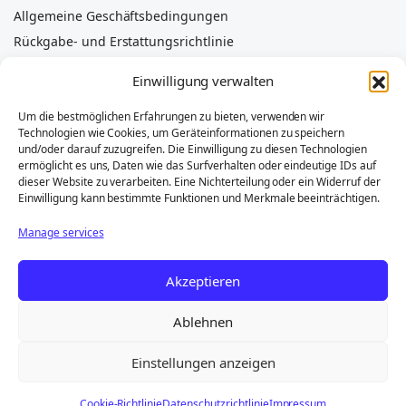
Allgemeine Geschäftsbedingungen
Rückgabe- und Erstattungsrichtlinie
Datenschutzrichtlinie
Einwilligung verwalten
Cookie-Richtlinie
Impressum
Um die bestmöglichen Erfahrungen zu bieten, verwenden wir
Technologien wie Cookies, um Geräteinformationen zu speichern
Haftungsausschluss
und/oder darauf zuzugreifen. Die Einwilligung zu diesen Technologien
ermöglicht es uns, Daten wie das Surfverhalten oder eindeutige IDs auf
dieser Website zu verarbeiten. Eine Nichterteilung oder ein Widerruf der
Einwilligung kann bestimmte Funktionen und Merkmale beeinträchtigen.
Die genannten Marken (z. B. Piaggio, Porter, Quargo, Ape)
Manage services
sind Eigentum ihrer jeweiligen Inhaber und werden
ausschließlich zur Angabe der Teilekompatibilität
Akzeptieren
verwendet. D’AMICO LINE S.R.L. steht in keiner Verbindung
zu Piaggio S.p.A. „Foton“- oder „OEM“-Teile sind
Originalprodukte des Herstellers, kompatibel mit Piaggio-
Ablehnen
Fahrzeugen, jedoch nicht mit dem Piaggio-Logo versehen.
Einstellungen anzeigen
Copyright 2025 ©D'AMICO LINE® . All right reserved. Powered by
Cookie-Richtlinie
Datenschutzrichtlinie
Impressum