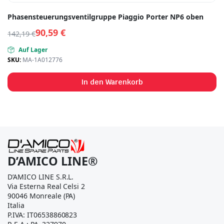
Phasensteuerungsventilgruppe Piaggio Porter NP6 oben
90,59
€
142,19
€
Auf Lager
SKU:
MA-1A012776
In den Warenkorb
D’AMICO LINE®
D’AMICO LINE S.R.L.
Via Esterna Real Celsi 2
90046 Monreale (PA)
Italia
P.IVA: IT06538860823