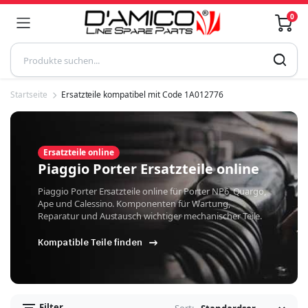
0
Startseite
Ersatzteile kompatibel mit Code 1A012776
Ersatzteile online
Piaggio Porter Ersatzteile online
Piaggio Porter Ersatzteile online für Porter NP6, Quargo,
Ape und Calessino. Komponenten für Wartung,
Reparatur und Austausch wichtiger mechanischer Teile.
Kompatible Teile finden
Filter
Sort: