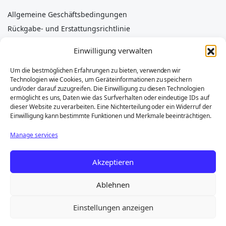
Allgemeine Geschäftsbedingungen
Rückgabe- und Erstattungsrichtlinie
Datenschutzrichtlinie
Einwilligung verwalten
Cookie-Richtlinie
Impressum
Um die bestmöglichen Erfahrungen zu bieten, verwenden wir
Technologien wie Cookies, um Geräteinformationen zu speichern
Haftungsausschluss
und/oder darauf zuzugreifen. Die Einwilligung zu diesen Technologien
ermöglicht es uns, Daten wie das Surfverhalten oder eindeutige IDs auf
dieser Website zu verarbeiten. Eine Nichterteilung oder ein Widerruf der
Einwilligung kann bestimmte Funktionen und Merkmale beeinträchtigen.
Die genannten Marken (z. B. Piaggio, Porter, Quargo, Ape)
Manage services
sind Eigentum ihrer jeweiligen Inhaber und werden
ausschließlich zur Angabe der Teilekompatibilität
Akzeptieren
verwendet. D’AMICO LINE S.R.L. steht in keiner Verbindung
zu Piaggio S.p.A. „Foton“- oder „OEM“-Teile sind
Originalprodukte des Herstellers, kompatibel mit Piaggio-
Ablehnen
Fahrzeugen, jedoch nicht mit dem Piaggio-Logo versehen.
Einstellungen anzeigen