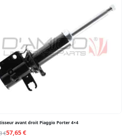
isseur avant droit Piaggio Porter 4×4
57,65
€
53
€