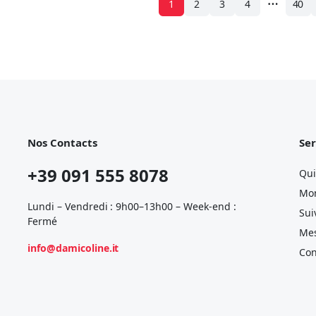
1
2
3
4
40
Nos Contacts
Ser
+39 091 555 8078
Qu
Mo
Lundi – Vendredi : 9h00–13h00 – Week-end :
Sui
Fermé
Me
info@damicoline.it
Con