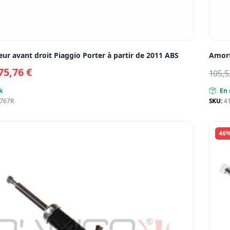
ur avant droit Piaggio Porter à partir de 2011 ABS
Amort
75,76
€
105,
k
En 
767R
SKU:
4
46