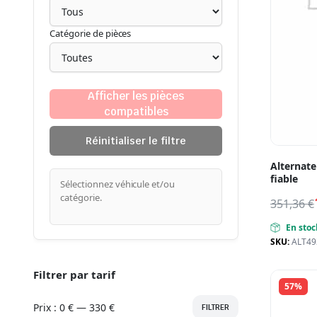
Catégorie de pièces
Afficher les pièces
compatibles
Réinitialiser le filtre
Alternat
fiable
Sélectionnez véhicule et/ou
catégorie.
351,36
€
En stoc
SKU:
ALT49
Filtrer par tarif
57%
Prix :
0 €
—
330 €
FILTRER