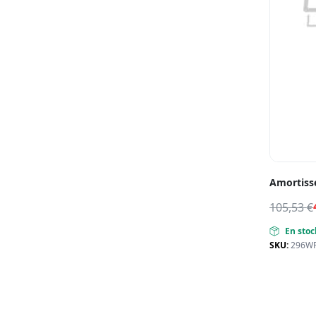
Amortiss
105,53
€
En stoc
SKU:
296W