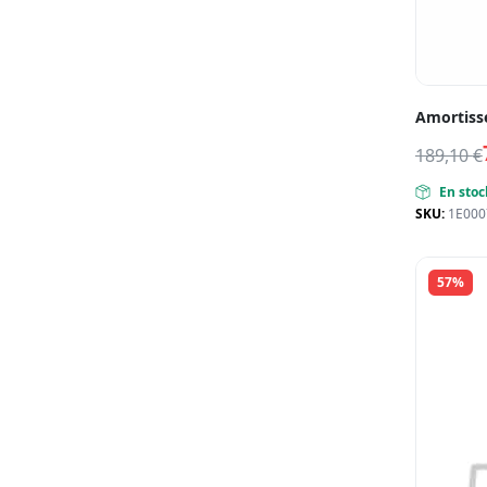
Amortisse
189,10
€
En stoc
SKU:
1E000
57%