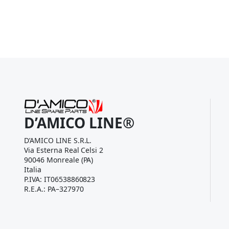
D’AMICO LINE®
D’AMICO LINE S.R.L.
Via Esterna Real Celsi 2
90046 Monreale (PA)
Italia
P.IVA: IT06538860823
R.E.A.: PA–327970