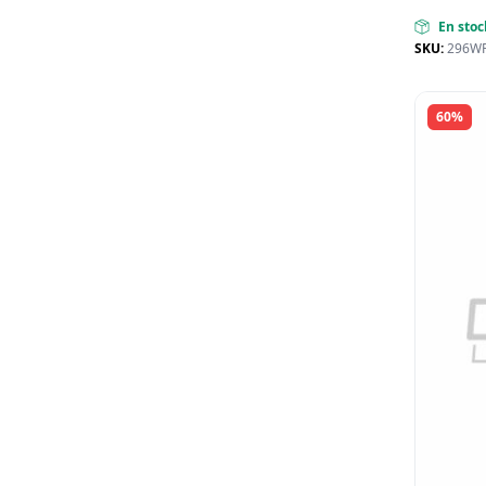
En stoc
SKU:
296W
60%