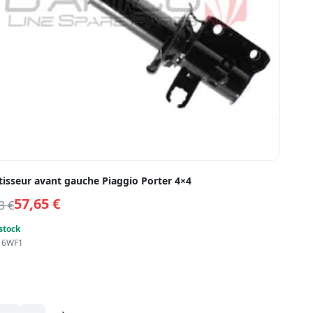
isseur avant gauche Piaggio Porter 4×4
57,65
€
53
€
stock
16WF1