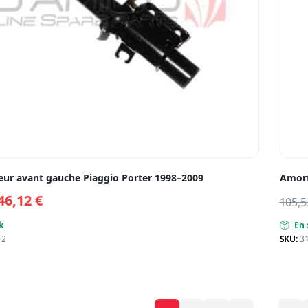
eur avant gauche Piaggio Porter 1998–2009
Amort
46,12
€
105,
k
En 
F2
SKU:
3
…