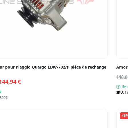
eur pour Piaggio Quargo LDW-702/P pièce de rechange
Amort
148,
144,94
€
En 
k
SKU:
1
3996
46