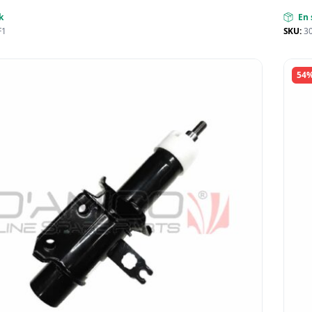
k
En 
F1
SKU:
3
54