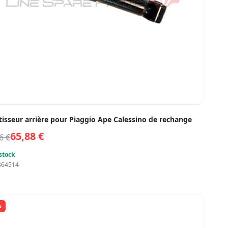
isseur arrière pour Piaggio Ape Calessino de rechange
65,88
€
86
€
stock
364514
%