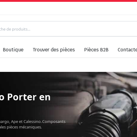
Boutique
Trouver des pièces
Pièces B2B
Contact
o Porter en
Quargo, Ape et Calessino. Composants
pales pièces mécaniques.