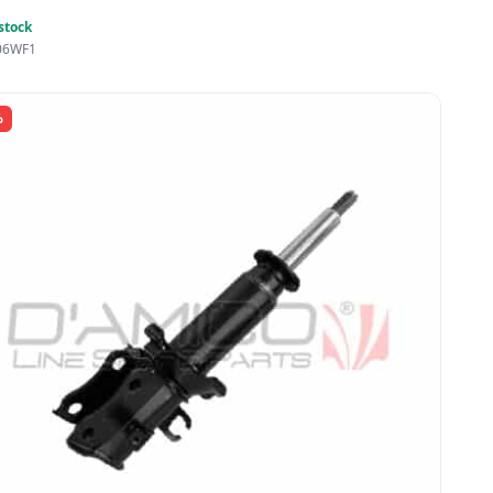
stock
06WF1
%