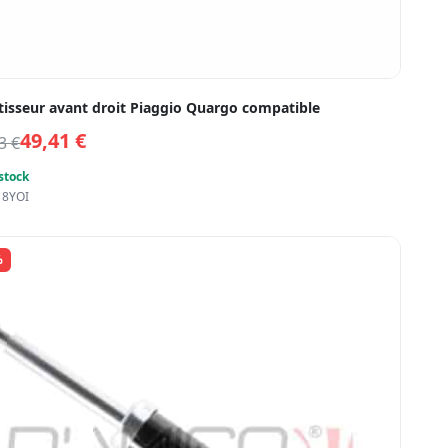
isseur avant droit Piaggio Quargo compatible
49,41
€
53
€
stock
18YOI
%