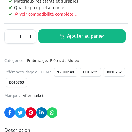
Matériaux résistants et durables
Qualité pro, prêt à monter
🔎 Voir compatibilité complète ↓
Ajouter au panier
,
Categories:
Embrayage
Pièces du Moteur
Références Piaggio / OEM :
1R000148
B010291
B010762
B010763
Marque :
Aftermarket
Description