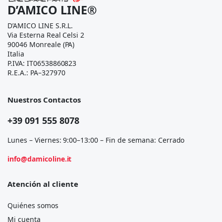
D’AMICO LINE®
D’AMICO LINE S.R.L.
Via Esterna Real Celsi 2
90046 Monreale (PA)
Italia
P.IVA: IT06538860823
R.E.A.: PA–327970
Nuestros Contactos
+39 091 555 8078
Lunes – Viernes: 9:00–13:00 – Fin de semana: Cerrado
info@damicoline.it
Atención al cliente
Quiénes somos
Mi cuenta