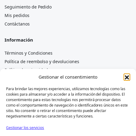
Seguimiento de Pedido
Mis pedidos
Contáctanos
Información
Términos y Condiciones
Política de reembolso y devoluciones
Política de privacidad
Gestionar el consentimiento
Política de cookies
Aviso legal
Para brindar las mejores experiencias, utilizamos tecnologías como las
cookies para almacenar y/o acceder a la información del dispositivo. El
Exención de responsabilidad
consentimiento para estas tecnologías nos permitirá procesar datos
como el comportamiento de navegación o identificadores únicos en este
sitio. No consentir o retirar el consentimiento puede afectar
negativamente a ciertas características y funciones.
Las marcas mencionadas (por ejemplo, Piaggio, Porter,
Gestionar los servicios
Quargo, Ape) pertenecen a sus respectivos propietarios y se
utilizan únicamente para indicar la compatibilidad de las