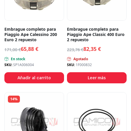
Embrague completo para
Embrague completo para
Piaggio Ape Calessino 200
Piaggio Ape Classic 400 Euro
Euro 2 repuesto
2 repuesto
65,88
€
82,35
€
171,00
€
223,76
€
En stock
Agotado
SKU:
SP1A006004
SKU:
1F000832
Añadir al carrito
Leer más
14%