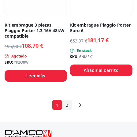
Kit embrague 3 piezas
Kit embrague Piaggio Porter
Piaggio Porter 1.3 16V 48kW
Euro 6
compatible
181,17
€
653,37
€
108,70
€
195,90
€
En stock
Agotado
SKU:
6NM3X1
SKU:
YK2Q8W
Añadir al carrito
Leer más
1
2