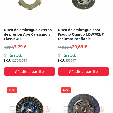
Disco de embrague externo
Disco de embrague para
de presión Ape Calessino y
Piaggio Quargo LDW702/P
Classic 400
repuesto confiable
3,79
€
29,69
€
4,09
€
118,55
€
En stock
En stock
SKU:
127693019
SKU:
850097
Añadir al carrito
Añadir al carrito
69%
42%