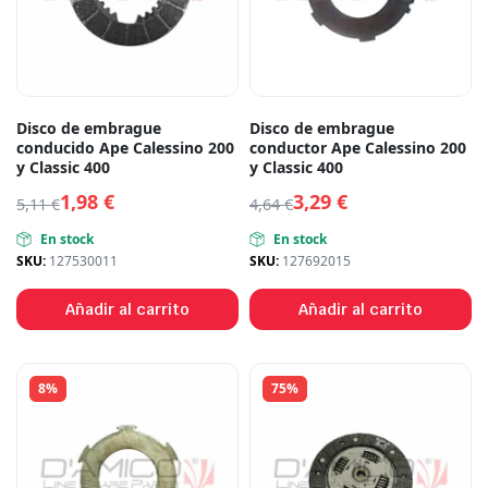
Disco de embrague
Disco de embrague
conducido Ape Calessino 200
conductor Ape Calessino 200
y Classic 400
y Classic 400
1,98
€
3,29
€
5,11
€
4,64
€
En stock
En stock
SKU:
127530011
SKU:
127692015
Añadir al carrito
Añadir al carrito
8%
75%