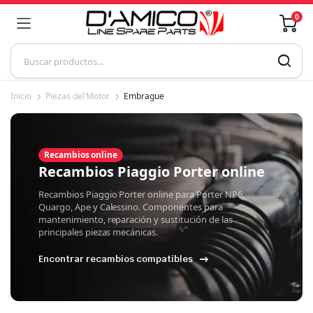
0
Inicio
Piezas del Motor
Embrague
Recambios online
Recambios Piaggio Porter online
Recambios Piaggio Porter online para Porter NP6,
Quargo, Ape y Calessino. Componentes para
mantenimiento, reparación y sustitución de las
principales piezas mecánicas.
Encontrar recambios compatibles