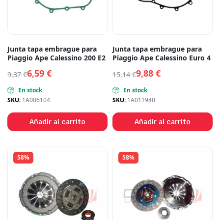
Junta tapa embrague para
Junta tapa embrague para
Piaggio Ape Calessino 200 E2
Piaggio Ape Calessino Euro 4
6,59
€
9,88
€
9,37
€
15,14
€
En stock
En stock
SKU:
1A006104
SKU:
1A011940
Añadir al carrito
Añadir al carrito
58%
58%