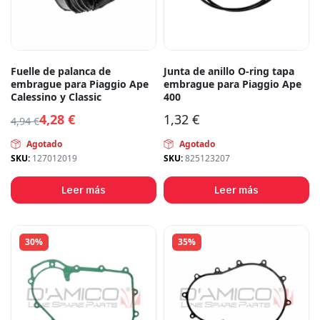
Fuelle de palanca de
Junta de anillo O-ring tapa
embrague para Piaggio Ape
embrague para Piaggio Ape
Calessino y Classic
400
4,28
€
1,32
€
4,94
€
Agotado
Agotado
SKU:
127012019
SKU:
825123207
Leer más
Leer más
30%
35%