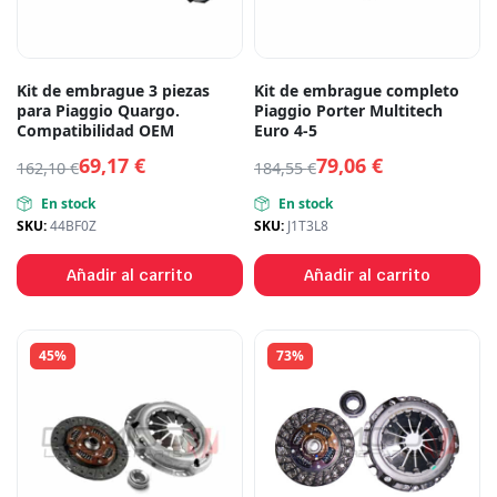
Kit de embrague 3 piezas
Kit de embrague completo
para Piaggio Quargo.
Piaggio Porter Multitech
Compatibilidad OEM
Euro 4-5
69,17
€
79,06
€
162,10
€
184,55
€
En stock
En stock
SKU:
44BF0Z
SKU:
J1T3L8
Añadir al carrito
Añadir al carrito
45%
73%