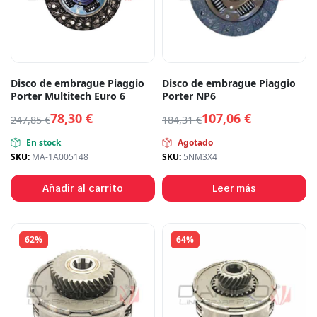
Disco de embrague Piaggio
Disco de embrague Piaggio
Porter Multitech Euro 6
Porter NP6
78,30
€
107,06
€
247,85
€
184,31
€
En stock
Agotado
SKU:
MA-1A005148
SKU:
5NM3X4
Añadir al carrito
Leer más
62%
64%